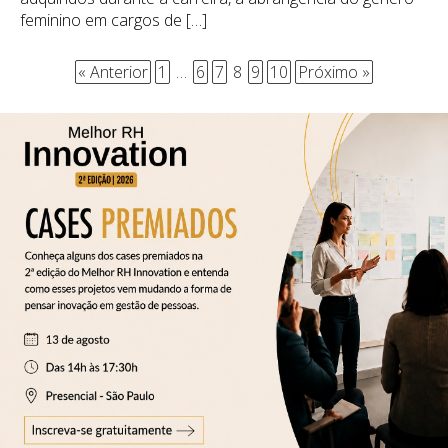
feminino em cargos de […]
« Anterior
1
…
6
7
8
9
10
Próximo »