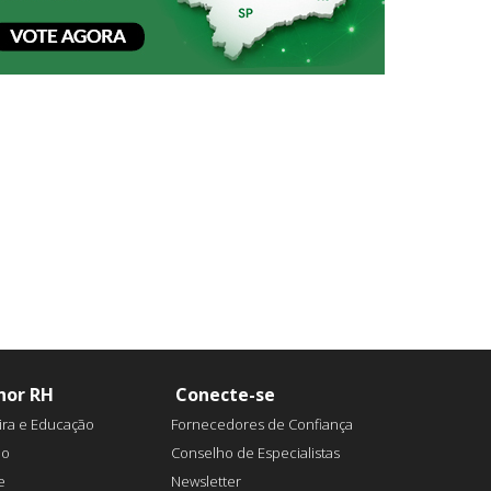
hor RH
Conecte-se
ira e Educação
Fornecedores de Confiança
ão
Conselho de Especialistas
e
Newsletter