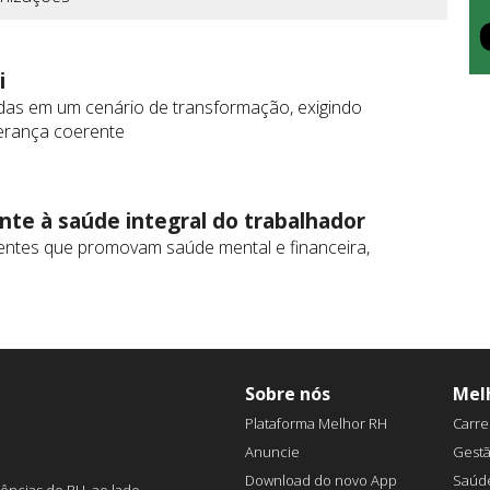
i
s em um cenário de transformação, exigindo
derança coerente
nte à saúde integral do trabalhador
entes que promovam saúde mental e financeira,
Sobre nós
Mel
Plataforma Melhor RH
Carre
Anuncie
Gest
Download do novo App
Saúd