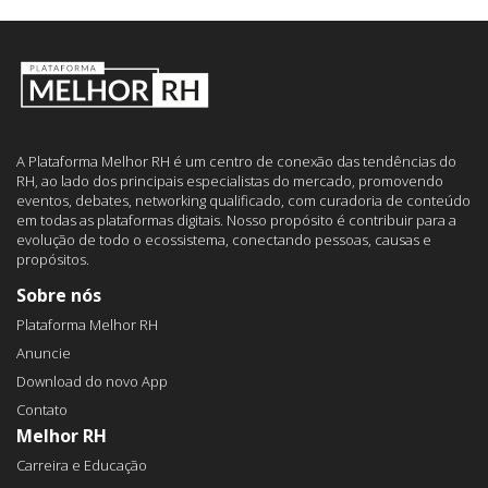
A Plataforma Melhor RH é um centro de conexão das tendências do
RH, ao lado dos principais especialistas do mercado, promovendo
eventos, debates, networking qualificado, com curadoria de conteúdo
em todas as plataformas digitais. Nosso propósito é contribuir para a
evolução de todo o ecossistema, conectando pessoas, causas e
propósitos.
Sobre nós
Plataforma Melhor RH
Anuncie
Download do novo App
Contato
Melhor RH
Carreira e Educação