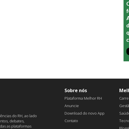
Sobre nós
Mel
Plataforma Melhor RH
Carre
Anuncie
Gest
Download do novo App
Saúd
ências do RH, ao lado
Contato
Tecno
ntos, debates,
das as plataformas
Blog