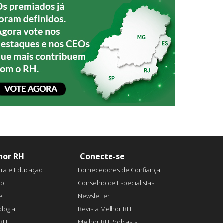
hor RH
Conecte-se
ira e Educação
Fornecedores de Confiança
ão
Conselho de Especialistas
e
Newsletter
logia
Revista Melhor RH
aRH
Melhor RH Podcasts