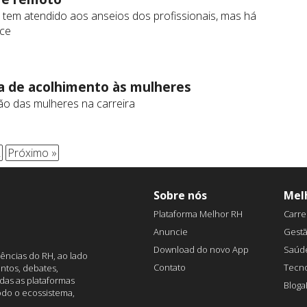
 tem atendido aos anseios dos profissionais, mas há
ice
a de acolhimento às mulheres
ão das mulheres na carreira
2
Próximo »
Sobre nós
Mel
Plataforma Melhor RH
Carre
Anuncie
Gest
Download do novo App
Saúd
ências do RH, ao lado
Contato
Tecno
ntos, debates,
das as plataformas
Blog
todo o ecossistema,