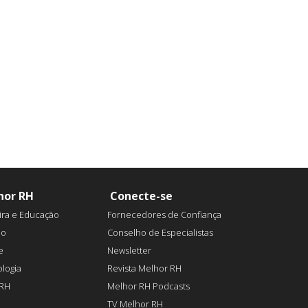
hor RH
Conecte-se
ira e Educação
Fornecedores de Confiança
ão
Conselho de Especialistas
e
Newsletter
logia
Revista Melhor RH
aRH
Melhor RH Podcasts
TV Melhor RH