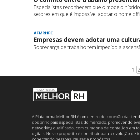
Especialistas reconhecem que o modelo híbrido
setores em que é impossível adotar o home off
#FMRHFC
Empresas devem adotar uma cultur
Sobrecarga de trabalho tem impedido a ascens
1
A Plataforma Melhor RH é um centro de conexão das tend
dos principais especialistas do mercado, promovendo eve
networking qualificado, com curadoria de conteúdo em to
digitais. Nosso propósito é contribuir para a evolução de 
conectando pessoas, causas e propósitos.