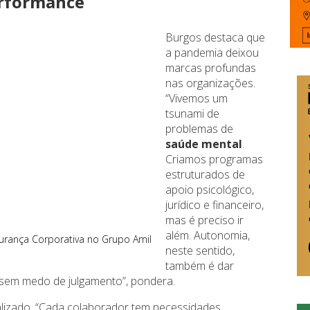
erformance
Burgos destaca que
a pandemia deixou
marcas profundas
nas organizações.
“Vivemos um
tsunami de
problemas de
saúde mental
.
Criamos programas
estruturados de
apoio psicológico,
jurídico e financeiro,
mas é preciso ir
além. Autonomia,
gurança Corporativa no Grupo Amil
neste sentido,
também é dar
 sem medo de julgamento”, pondera.
ualizado. “Cada colaborador tem necessidades