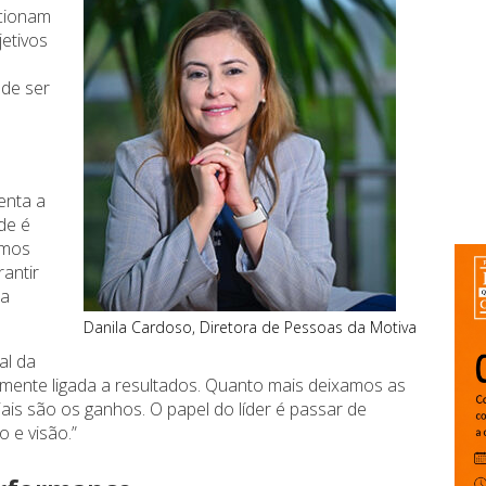
cionam
etivos
 de ser
enta a
ade é
amos
rantir
da
Danila Cardoso, Diretora de Pessoas da Motiva
al da
almente ligada a resultados. Quanto mais deixamos as
is são os ganhos. O papel do líder é passar de
 e visão.”