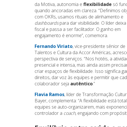
da Motiva, autonomia e
flexibilidade
só fun
quando ancoradas em clareza. “Definimos obj
com OKRs, usamos rituais de alinhamento e
dashboards
para dar visibilidade. O líder deixa
fiscal e passa a ser facilitador. O ganho em
engajamento é enorme”, comemora.
Fernando Viriato
, vice-presidente sênior de
Talentos e Cultura da Accor Américas, acresc
perspectiva de serviços. “Nos hotéis, a ativid
presencial e intensa, mas ainda assim precis
criar espaços de flexibilidade. Isso significa ga
direitos, dar voz às equipes e permitir que ca
colaborador seja
autêntico
.”
Flavia Ramos
, líder de Transformação Cultur
Bayer, complementa: “A flexibilidade está tot
equipes se auto-organizarem, mais exponencia
controlador a
coach
, engajando com propósito