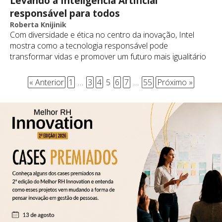
Levando a Inteligência Artificial
responsável para todos
Roberta Knijinik
Com diversidade e ética no centro da inovação, Intel
mostra como a tecnologia responsável pode
transformar vidas e promover um futuro mais igualitário
« Anterior
1
…
3
4
5
6
7
…
55
Próximo »