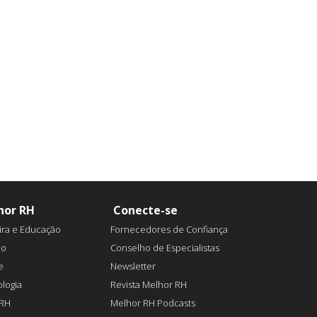
hor RH
Conecte-se
ira e Educação
Fornecedores de Confiança
ão
Conselho de Especialistas
e
Newsletter
logia
Revista Melhor RH
aRH
Melhor RH Podcasts