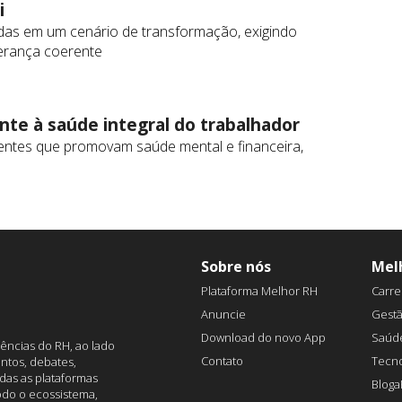
i
s em um cenário de transformação, exigindo
derança coerente
nte à saúde integral do trabalhador
entes que promovam saúde mental e financeira,
Sobre nós
Mel
Plataforma Melhor RH
Carre
Anuncie
Gest
Download do novo App
Saúd
ências do RH, ao lado
Contato
Tecno
ntos, debates,
das as plataformas
Blog
todo o ecossistema,