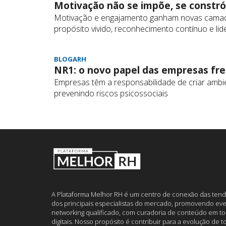
Motivação não se impõe, se constró
Motivação e engajamento ganham novas camada
propósito vivido, reconhecimento contínuo e li
BLOGARH
NR1: o novo papel das empresas fre
Empresas têm a responsabilidade de criar ambi
prevenindo riscos psicossociais
A Plataforma Melhor RH é um centro de conexão das tend
dos principais especialistas do mercado, promovendo eve
networking qualificado, com curadoria de conteúdo em to
digitais. Nosso propósito é contribuir para a evolução de 