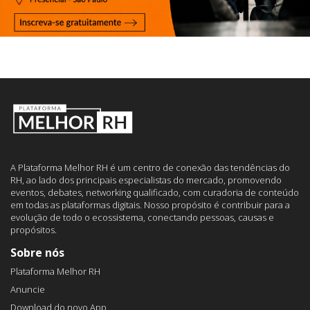
A Plataforma Melhor RH é um centro de conexão das tendências do
RH, ao lado dos principais especialistas do mercado, promovendo
eventos, debates, networking qualificado, com curadoria de conteúdo
em todas as plataformas digitais. Nosso propósito é contribuir para a
evolução de todo o ecossistema, conectando pessoas, causas e
propósitos.
Sobre nós
Plataforma Melhor RH
Anuncie
Download do novo App