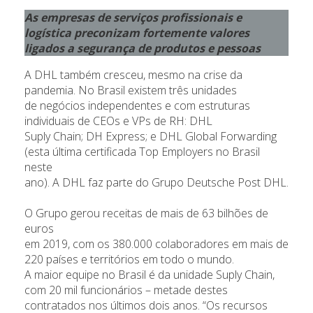
As empresas de serviços profissionais e
logística preconizam fortemente valores
ligados a segurança de produtos e pessoas
A DHL também cresceu, mesmo na crise da
pandemia. No Brasil existem três unidades
de negócios independentes e com estruturas
individuais de CEOs e VPs de RH: DHL
Suply Chain; DH Express; e DHL Global Forwarding
(esta última certificada Top Employers no Brasil
neste
ano). A DHL faz parte do Grupo Deutsche Post DHL.
O Grupo gerou receitas de mais de 63 bilhões de
euros
em 2019, com os 380.000 colaboradores em mais de
220 países e territórios em todo o mundo.
A maior equipe no Brasil é da unidade Suply Chain,
com 20 mil funcionários – metade destes
contratados nos últimos dois anos. “Os recursos