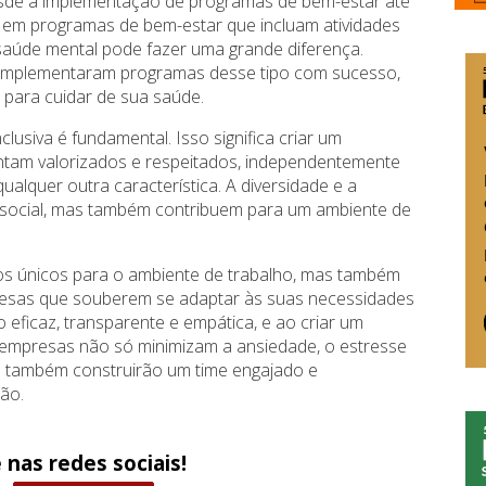
 desde a implementação de programas de bem-estar até
r em programas de bem-estar que incluam atividades
aúde mental pode fazer uma grande diferença.
implementaram programas desse tipo com sucesso,
para cuidar de sua saúde.
lusiva é fundamental. Isso significa criar um
ntam valorizados e respeitados, independentemente
ualquer outra característica. A diversidade e a
a social, mas também contribuem para um ambiente de
os únicos para o ambiente de trabalho, mas também
presas que souberem se adaptar às suas necessidades
eficaz, transparente e empática, e ao criar um
s empresas não só minimizam a ansiedade, o estresse
s também construirão um time engajado e
ão.
 nas redes sociais!