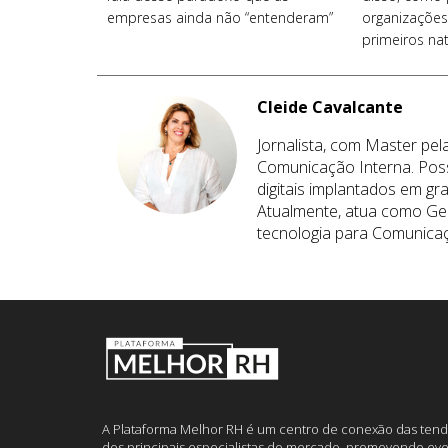
empresas ainda não “entenderam”
organizações
primeiros nat
Cleide Cavalcante
Jornalista, com Master pe
Comunicação Interna. Poss
digitais implantados em g
Atualmente, atua como Ge
tecnologia para Comunicaç
A Plataforma Melhor RH é um centro de conexão das tend
dos principais especialistas do mercado, promovendo eve