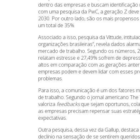
dentro das empresas e buscam identificaçã
com uma pesquisa da PwC, a geração Z deve r
2030. Por outro lado, são os mais propenso
um total de 35%.
Associado a isso, pesquisa da Vittude, intit
organizações brasileiras”, revela dados ala
mercado de trabalho. Segundo os números, 2
relatam estresse e 27,49% sofrem de depressã
altos em comparação com as gerações anterio
empresas podem e devem lidar com esses pro
problemas.
Para isso, a comunicação é um dos fatores ma
de trabalho. Segundo o jornal americano The
valoriza
feedbacks
que sejam oportunos, colab
as empresas precisam repensar suas estraté
expectativas.
Outra pesquisa, dessa vez da Gallup, destaca
declínio na sensação de se sentirem queridos