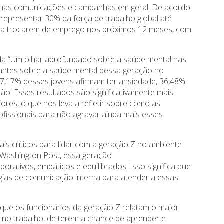
o nas comunicações e campanhas em geral. De acordo
epresentar 30% da força de trabalho global até
s a trocarem de emprego nos próximos 12 meses, com
ulada “Um olhar aprofundado sobre a saúde mental nas
rmantes sobre a saúde mental dessa geração no
7,17% desses jovens afirmam ter ansiedade, 36,48%
o. Esses resultados são significativamente mais
res, o que nos leva a refletir sobre como as
fissionais para não agravar ainda mais esses
is críticos para lidar com a geração Z no ambiente
 Washington Post, essa geração
orativos, empáticos e equilibrados. Isso significa que
gias de comunicação interna para atender a essas
 que os funcionários da geração Z relatam o maior
 no trabalho, de terem a chance de aprender e