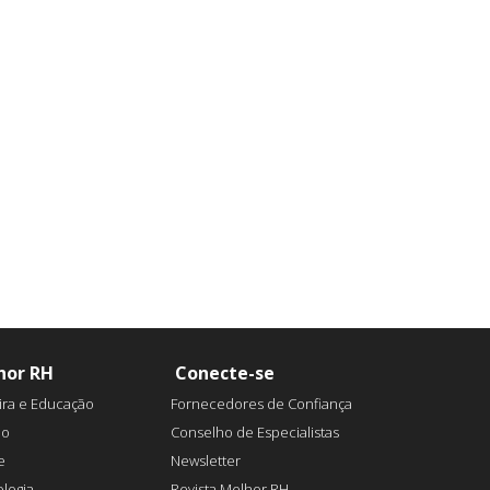
hor RH
Conecte-se
ira e Educação
Fornecedores de Confiança
ão
Conselho de Especialistas
e
Newsletter
logia
Revista Melhor RH