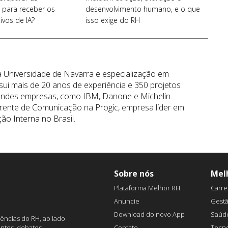
 para receber os
desenvolvimento humano, e o que
ivos de IA?
isso exige do RH
la Universidade de Navarra e especialização em
ui mais de 20 anos de experiência e 350 projetos
randes empresas, como IBM, Danone e Michelin.
rente de Comunicação na Progic, empresa líder em
ão Interna no Brasil.
Sobre nós
Mel
Plataforma Melhor RH
Carre
Anuncie
Gest
Download do novo App
Saúd
ências do RH, ao lado
Contato
Tecno
ntos, debates,