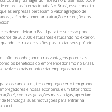
cci, Country Manager do Indeed no Brasil. “Isso pode
e empresas internacionais. No Brasil, esse conceito
e que as empresas percebam o valor agregado de
adora, a fim de aumentar a atração e retenção dos
cios”.
eles devem deixar o Brasil para ter sucesso pode
recorde de 302.000 estudantes estudando no exterior.
 quando se trata de razões para iniciar seus próprios
nos não reconheçam outras vantagens potenciais.
como os benefícios do empreendedorismo no Brasil,
senvolver o país quanto criar empregos para os
para os candidatos, ter o emprego certo tem grande
 empregadores e nossa economia, é um fator crítico
eração Y, como as gerações mais antigas, apreciam
de tecnologia, suas motivações para entrar na
albucci.