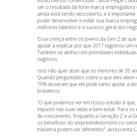
estão menos convencidas”, disse Felipe Calbu
ser o resultado da forte marca empregadora d
ainda está sendo descoberto, e é important
poder desenvolver e exibir sua marca empreg
melhores talentos e o sucesso geral dos negó
Essa crença entre os jovens da Gen Z de que 
ajudar a explicar por que 2017 registrou um 
Também se alinha com prioridades individuais
negócios.
Isso não quer dizer que os menores de 35 a
Quando perguntados sobre o que eles vêem 
70% disseram que ele pode tanto ajudar a de
brasileiros.
“O que podemos ver em nosso estudo é que, 
impacto nas suas vidas e bem-estar. Para os
de crescimento. Enquanto a Geração Z e a G
os benefícios do empreendedorismo no setor 
indústria podem ser diferentes”, acrescenta C