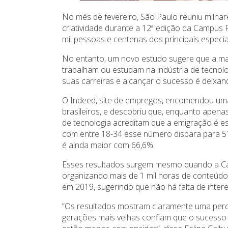
No mês de fevereiro, São Paulo reuniu milhar
criatividade durante a 12ª edição da Campus P
mil pessoas e centenas dos principais especi
No entanto, um novo estudo sugere que a maio
trabalham ou estudam na indústria de tecnolo
suas carreiras e alcançar o sucesso é deixand
O Indeed, site de empregos, encomendou uma 
brasileiros, e descobriu que, enquanto apen
de tecnologia acreditam que a emigração é es
com entre 18-34 esse número dispara para 5
é ainda maior com 66,6%.
Esses resultados surgem mesmo quando a Cam
organizando mais de 1 mil horas de conteúdo
em 2019, sugerindo que não há falta de inter
“Os resultados mostram claramente uma perce
gerações mais velhas confiam que o sucesso 