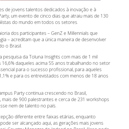
es de jovens talentos dedicados à inovação e à
arty, um evento de cinco dias que atraiu mais de 130
alistas do mundo em todos os setores.
ria dos participantes – GenZ e Millennials que
gia – acreditam que a única maneira de desenvolver
o o Brasil.
pesquisa da Toluna Insights com mais de 1 mil
as 16,6% daqueles acima 55 anos trabalhando no setor
sencial para o sucesso profissional, para aqueles
1,1% e para os entrevistados com menos de 18 anos
pus Party continua crescendo no Brasil,
, mais de 900 palestrantes e cerca de 231 workshops
esse nem de talento no país.
pção diferente entre faixas etárias, enquanto
pode ser alcançado aqui, as gerações mais jovens