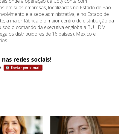
 país onde a operação da Coty conta com
dos em suas empresas, localizadas no Estado de São
volvimento e a sede administrativa; e no Estado de
e, a maior fábrica e o maior centro de distribuição da
ão sob o comando da executiva engloba a BU LDM
ega os distribuidores de 16 países), México e
ios.
 nas redes sociais!
Enviar por e-mail