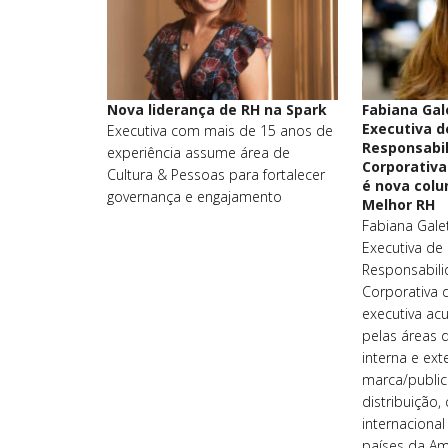
Nova liderança de RH na Spark
Fabiana Gal
Executiva d
Executiva com mais de 15 anos de
Responsabil
experiência assume área de
Corporativa 
Cultura & Pessoas para fortalecer
é nova colu
governança e engajamento
Melhor RH
Fabiana Galet
Executiva de
Responsabili
Corporativa d
executiva ac
pelas áreas 
interna e ext
marca/public
distribuição,
internaciona
países da Amé