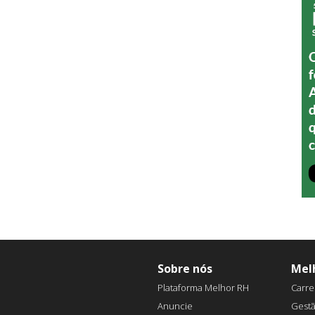
Sobre nós
Mel
Plataforma Melhor RH
Carre
Anuncie
Gest