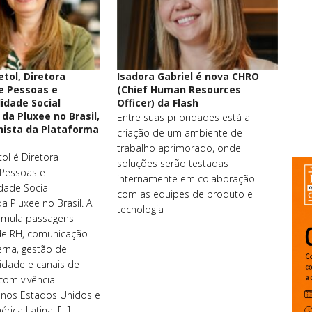
etol, Diretora
Isadora Gabriel é nova CHRO
e Pessoas e
(Chief Human Resources
idade Social
Officer) da Flash
da Pluxee no Brasil,
Entre suas prioridades está a
nista da Plataforma
criação de um ambiente de
trabalho aprimorado, onde
ol é Diretora
soluções serão testadas
 Pessoas e
internamente em colaboração
dade Social
com as equipes de produto e
a Pluxee no Brasil. A
tecnologia
umula passagens
de RH, comunicação
erna, gestão de
idade e canais de
 com vivência
l nos Estados Unidos e
rica Latina. […]