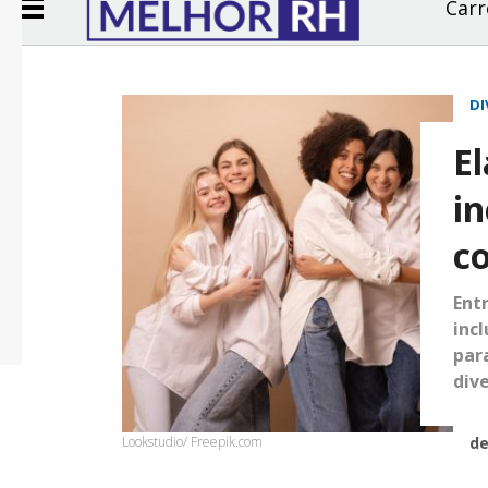
Carr
DI
El
i
co
Ent
inc
par
dive
Lookstudio/ Freepik.com
d