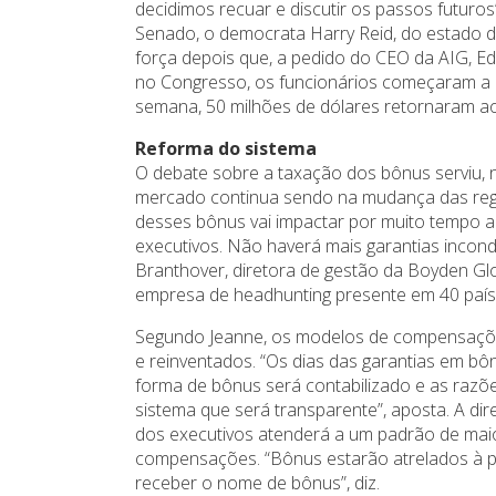
decidimos recuar e discutir os passos futuros”
Senado, o democrata Harry Reid, do estado
força depois que, a pedido do CEO da AIG, Ed
no Congresso, os funcionários começaram a 
semana, 50 milhões de dólares retornaram ao
Reforma do sistema
O debate sobre a taxação dos bônus serviu,
mercado continua sendo na mudança das reg
desses bônus vai impactar por muito tempo
executivos. Não haverá mais garantias incondic
Branthover, diretora de gestão da Boyden Gl
empresa de headhunting presente em 40 países,
Segundo Jeanne, os modelos de compensaçõe
e reinventados. “Os dias das garantias em bô
forma de bônus será contabilizado e as raz
sistema que será transparente”, aposta. A dir
dos executivos atenderá a um padrão de maior
compensações. “Bônus estarão atrelados à 
receber o nome de bônus”, diz.