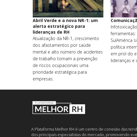
Abril Verde e a nova NR-1: um
Comunicaçã
alerta estratégico para
Infotoxicação
lideranças de RH
ferramentas:
Atualização da NR-1, crescimento
SulAmérica si
dos afastamentos por saúde
política int
mental e alto número de acidentes
em prol do 
de trabalho tornam a prevenção
lideranças e
de riscos ocupacionais uma
prioridade estratégica para
empresas.
A Plataforma Melhor RH é um centro de conexão das tend
dos principais especialistas do mercado, promovendo eve