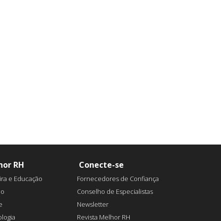
hor RH
Conecte-se
ira e Educação
Fornecedores de Confiança
ão
Conselho de Especialistas
e
Newsletter
logia
Revista Melhor RH