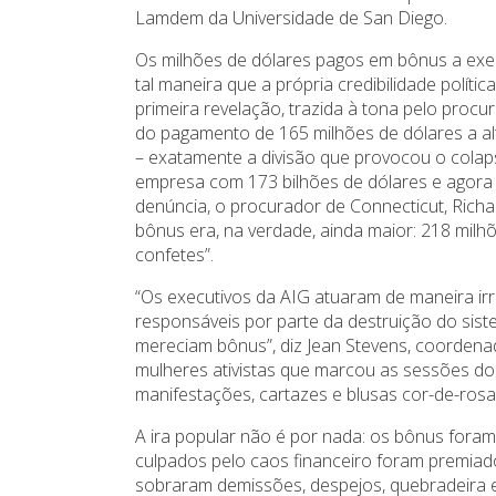
Lamdem da Universidade de San Diego.
Os milhões de dólares pagos em bônus a exec
tal maneira que a própria credibilidade polít
primeira revelação, trazida à tona pelo pro
do pagamento de 165 milhões de dólares a al
– exatamente a divisão que provocou o cola
empresa com 173 bilhões de dólares e agora
denúncia, o procurador de Connecticut, Rich
bônus era, na verdade, ainda maior: 218 milhõ
confetes”.
“Os executivos da AIG atuaram de maneira ir
responsáveis por parte da destruição do sis
mereciam bônus”, diz Jean Stevens, coordena
mulheres ativistas que marcou as sessões d
manifestações, cartazes e blusas cor-de-rosa
A ira popular não é por nada: os bônus foram
culpados pelo caos financeiro foram premiad
sobraram demissões, despejos, quebradeira e