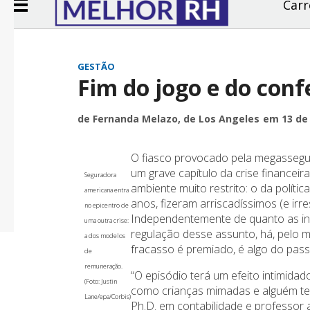
Carr
GESTÃO
Fim do jogo e do conf
de Fernanda Melazo, de Los Angeles
em 13 de 
O fiasco provocado pela megassegu
um grave capítulo da crise financeir
Seguradora
ambiente muito restrito: o da polít
americana entra
anos, fizeram arriscadíssimos (e ir
no epicentro de
Independentemente de quanto as in
uma outra crise:
regulação desse assunto, há, pelo 
a dos modelos
fracasso é premiado, é algo do pas
de
remuneração.
“O episódio terá um efeito intimidad
(Foto: Justin
como crianças mimadas e alguém tev
Lane/epa/Corbis)
Ph.D. em contabilidade e professor 