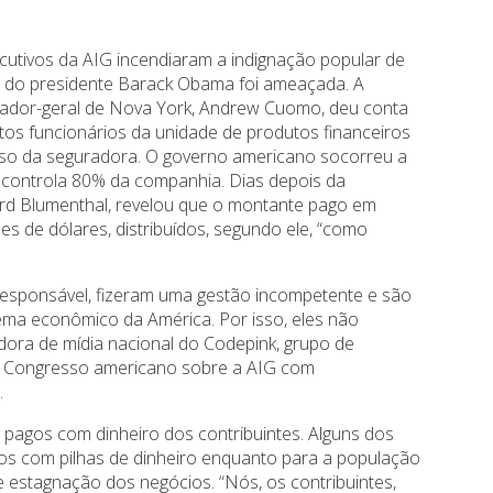
utivos da AIG incendiaram a indignação popular de
ica do presidente Barack Obama foi ameaçada. A
curador-geral de Nova York, Andrew Cuomo, deu conta
tos funcionários da unidade de produtos financeiros
pso da seguradora. O governo americano socorreu a
 controla 80% da companhia. Dias depois da
ard Blumenthal, revelou que o montante pago em
es de dólares, distribuídos, segundo ele, “como
responsável, fizeram uma gestão incompetente e são
tema econômico da América. Por isso, eles não
dora de mídia nacional do Codepink, grupo de
o Congresso americano sobre a AIG com
.
 pagos com dinheiro dos contribuintes. Alguns dos
os com pilhas de dinheiro enquanto para a população
 estagnação dos negócios. “Nós, os contribuintes,