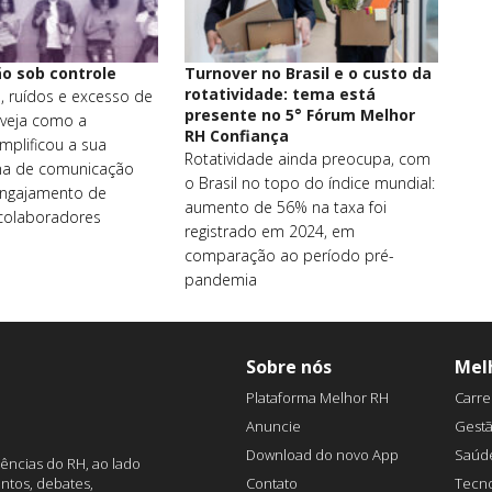
o sob controle
Turnover no Brasil e o custo da
rotatividade: tema está
, ruídos e excesso de
presente no 5° Fórum Melhor
 veja como a
RH Confiança
mplificou a sua
Rotatividade ainda preocupa, com
erna de comunicação
o Brasil no topo do índice mundial:
engajamento de
aumento de 56% na taxa foi
 colaboradores
registrado em 2024, em
comparação ao período pré-
pandemia
Sobre nós
Mel
Plataforma Melhor RH
Carre
Anuncie
Gest
Download do novo App
Saúd
ências do RH, ao lado
Contato
Tecno
ntos, debates,