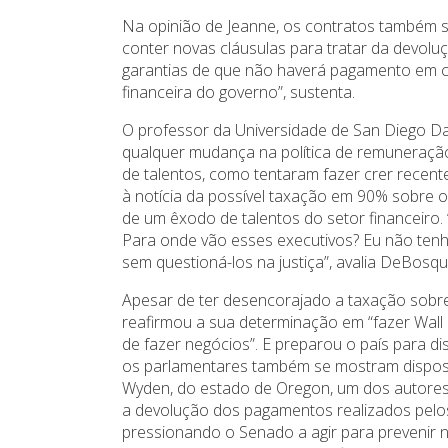
Na opinião de Jeanne, os contratos também 
conter novas cláusulas para tratar da devolu
garantias de que não haverá pagamento em ce
financeira do governo”, sustenta.
O professor da Universidade de San Diego Da
qualquer mudança na política de remuneraçã
de talentos, como tentaram fazer crer recent
à notícia da possível taxação em 90% sobre o
de um êxodo de talentos do setor financeiro
Para onde vão esses executivos? Eu não tenh
sem questioná-los na justiça”, avalia DeBosqu
Apesar de ter desencorajado a taxação sobr
reafirmou a sua determinação em “fazer Wall 
de fazer negócios”. E preparou o país para di
os parlamentares também se mostram dispost
Wyden, do estado de Oregon, um dos autores
a devolução dos pagamentos realizados pelos 
pressionando o Senado a agir para prevenir