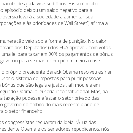
pacote de ajuda virasse bônus. E isso é muito
ue o episódio deixou um saldo negativo para a
ntrovérsia levará a sociedade a aumentar sua
orações e às prioridades de Wall Street”, afirma a
remuneração veio sob a forma de punição. No calor
(Câmara dos Deputados) dos EUA aprovou com votos
3, uma lei para taxar em 90% os pagamentos de bônus
governo para se manter em pé em meio à crise.
 o próprio presidente Barack Obama resolveu esfriar
usar o sistema de impostos para punir pessoas.
bônus que são legais e justos”, afirmou ele em
egundo Obama, a lei seria inconstitucional. Mas, na
sa taxação pudesse afastar o setor privado das
do governo no âmbito do mais recente plano de
a o setor financeiro.
 congressistas recuaram da ideia. “À luz das
 presidente Obama e os senadores republicanos, nós