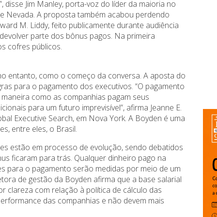
, disse Jim Manley, porta-voz do líder da maioria no
 de Nevada. A proposta também acabou perdendo
ward M. Liddy, feito publicamente durante audiência
devolver parte dos bônus pagos. Na primeira
s cofres públicos.
 no entanto, como o começo da conversa. A aposta do
ras para o pagamento dos executivos. “O pagamento
 a maneira como as companhias pagam seus
ionais para um futuro imprevisível”, afirma Jeanne E.
obal Executive Search, em Nova York. A Boyden é uma
 entre eles, o Brasil.
s estão em processo de evolução, sendo debatidos
nus ficaram para trás. Qualquer dinheiro pago na
ões para o pagamento serão medidas por meio de um
etora de gestão da Boyden afirma que a base salarial
 clareza com relação à política de cálculo das
performance das companhias e não devem mais