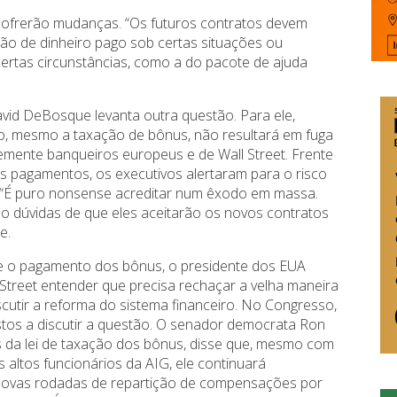
sofrerão mudanças. “Os futuros contratos devem
ção de dinheiro pago sob certas situações ou
rtas circunstâncias, como a do pacote de ajuda
vid DeBosque levanta outra questão. Para ele,
o, mesmo a taxação de bônus, não resultará em fuga
emente banqueiros europeus e de Wall Street. Frente
s pagamentos, os executivos alertaram para o risco
. “É puro nonsense acreditar num êxodo em massa.
o dúvidas de que eles aceitarão os novos contratos
e.
e o pagamento dos bônus, o presidente dos EUA
Street entender que precisa rechaçar a velha maneira
scutir a reforma do sistema financeiro. No Congresso,
os a discutir a questão. O senador democrata Ron
 da lei de taxação dos bônus, disse que, mesmo com
altos funcionários da AIG, ele continuará
 novas rodadas de repartição de compensações por