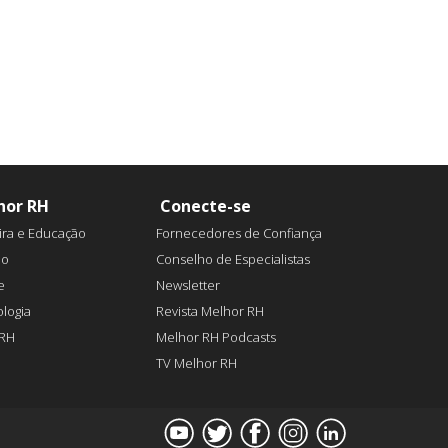
hor RH
Conecte-se
ira e Educação
Fornecedores de Confiança
ão
Conselho de Especialistas
e
Newsletter
logia
Revista Melhor RH
aRH
Melhor RH Podcasts
TV Melhor RH