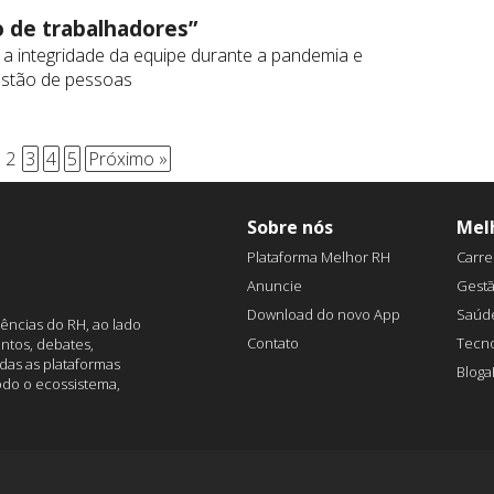
 de trabalhadores”
ra a integridade da equipe durante a pandemia e
estão de pessoas
2
3
4
5
Próximo »
Sobre nós
Mel
Plataforma Melhor RH
Carre
Anuncie
Gest
Download do novo App
Saúd
ências do RH, ao lado
Contato
Tecno
ntos, debates,
das as plataformas
Blog
todo o ecossistema,