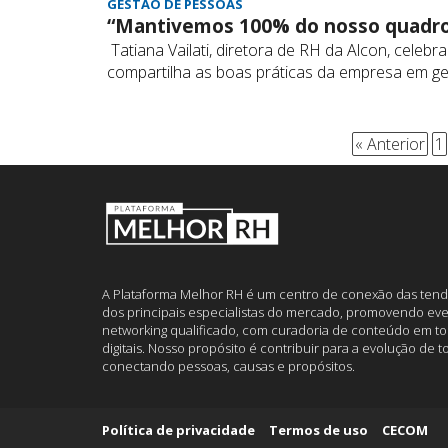
GESTÃO DE PESSOAS
“Mantivemos 100% do nosso quadro
Tatiana Vailati, diretora de RH da Alcon, celeb
compartilha as boas práticas da empresa em g
« Anterior
1
A Plataforma Melhor RH é um centro de conexão das tend
dos principais especialistas do mercado, promovendo eve
networking qualificado, com curadoria de conteúdo em to
digitais. Nosso propósito é contribuir para a evolução de 
conectando pessoas, causas e propósitos.
Política de privacidade
Termos de uso
CECOM