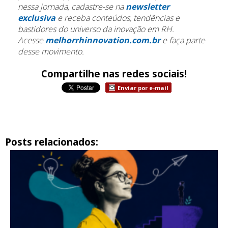
nessa jornada, cadastre-se na
newsletter
exclusiva
e receba conteúdos, tendências e
bastidores do universo da inovação em RH.
Acesse
melhorrhinnovation.com.br
e faça parte
desse movimento.
Compartilhe nas redes sociais!
Enviar por e-mail
Posts relacionados: