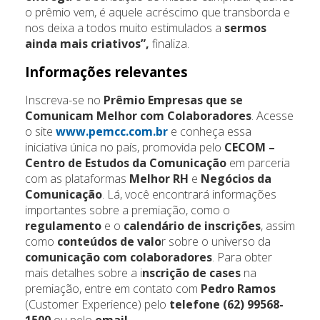
o prêmio vem, é aquele acréscimo que transborda e
nos deixa a todos muito estimulados a
sermos
ainda mais criativos”,
finaliza.
Informações relevantes
Inscreva-se no
Prêmio Empresas que se
Comunicam Melhor com Colaboradores
. Acesse
o site
www.pemcc.com.br
e conheça essa
iniciativa única no país, promovida pelo
CECOM –
Centro de Estudos da Comunicação
em parceria
com as plataformas
Melhor RH
e
Negócios da
Comunicação
. Lá, você encontrará informações
importantes sobre a premiação, como o
regulamento
e o
calendário de inscrições
, assim
como
conteúdos de valo
r sobre o universo da
comunicação com colaboradores
. Para obter
mais detalhes sobre a i
nscrição de cases
na
premiação, entre em contato com
Pedro Ramos
(Customer Experience) pelo
telefone (62) 99568-
1500
ou pelo
email