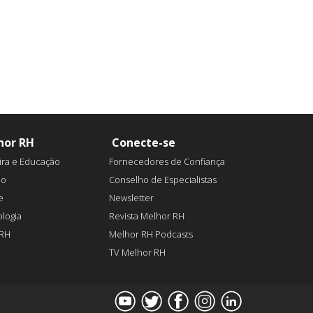
hor RH
Conecte-se
ira e Educação
Fornecedores de Confiança
ão
Conselho de Especialistas
e
Newsletter
logia
Revista Melhor RH
aRH
Melhor RH Podcasts
TV Melhor RH