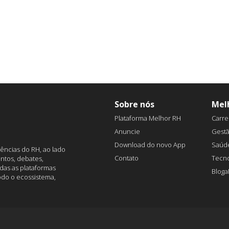
Sobre nós
Mel
Plataforma Melhor RH
Carre
Anuncie
Gest
Download do novo App
Saúd
ências do RH, ao lado
Contato
Tecno
ntos, debates,
das as plataformas
Blog
todo o ecossistema,