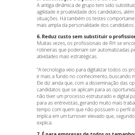
A antiga dinâmica de grupo tem sido substituí
agilidade e proatividade dos candidatos, alé
situações. Há também os testes comportament
mais ampla da personalidade dos candidatos
6. Reduz custo sem substituir o profissio
Muitas vezes, os profissionais de RH se en
rotineiras que poderiam ser automatizadas 
atividades mais estratégicas.
“A tecnologia veio para digitalizar todos os 
ir mais a fundo no conhecimento, buscando m
Ele diz ainda que, com a disseminação das op
candidatos que se aplicam para as oportunid
não tiver um processo estruturado e digital p
para as entrevistas, gerando muito mais trab
tempo com quem que não possuem o perfil 
implica em um turnover elevado que, segundo
explica.
7. É para empresas de todos os tamanho