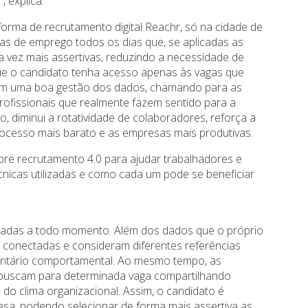
, explica.
orma de recrutamento digital Reachr, só na cidade de
tas de emprego todos os dias que, se aplicadas as
 vez mais assertivas, reduzindo a necessidade de
que o candidato tenha acesso apenas às vagas que
açam uma boa gestão dos dados, chamando para as
ofissionais que realmente fazem sentido para a
co, diminui a rotatividade de colaboradores, reforça a
ocesso mais barato e as empresas mais produtivas.
obre recrutamento 4.0 para ajudar trabalhadores e
cnicas utilizadas e como cada um pode se beneficiar
radas a todo momento. Além dos dados que o próprio
ão conectadas e consideram diferentes referências
entário comportamental. Ao mesmo tempo, as
e buscam para determinada vaga compartilhando
o clima organizacional. Assim, o candidato é
a, podendo selecionar de forma mais assertiva as