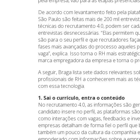
pela empresa, vão para as etapas presenciais”
De acordo com levantamento feito pela plataf
São Paulo são feitas mais de 200 mil entrevis
técnicas do recrutamento 4.0, podem ser cada
entrevistas desnecessárias. “Elas permitem 
são para o seu perfil e que recrutadores f
fases mais avançadas do processo aqueles pr
vaga”, explica. Isso torna o RH mais estratégi
marca empregadora da empresa e torna o pr
A seguir, Braga lista sete dados relevantes s
profissionais de RH a conhecerem mais as té
com essa tecnologia.
1. Sai o currículo, entra o conteúdo
No recrutamento 4.0, as informações são ge
candidato insere no perfil, as plataformas s
como interações com vagas, feedbacks e inv
empresas detalham de forma fiel o perfil qu
também um pouco da cultura da companhia e d
empoderado com informações sobre a empres