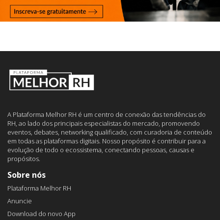
A Plataforma Melhor RH é um centro de conexão das tendências do
RH, ao lado dos principais especialistas do mercado, promovendo
eventos, debates, networking qualificado, com curadoria de conteúdo
em todas as plataformas digitais. Nosso propósito é contribuir para a
evolução de todo o ecossistema, conectando pessoas, causas e
propósitos.
Sobre nós
Plataforma Melhor RH
Anuncie
Download do novo App