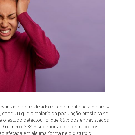
levantamento realizado recentemente pela empresa
, concluiu que a maioria da população brasileira se
e o estudo detectou foi que 85% dos entrevistados
. O número é 34% superior ao encontrado nos
ão afetada em alguma forma pelo distúrbio.