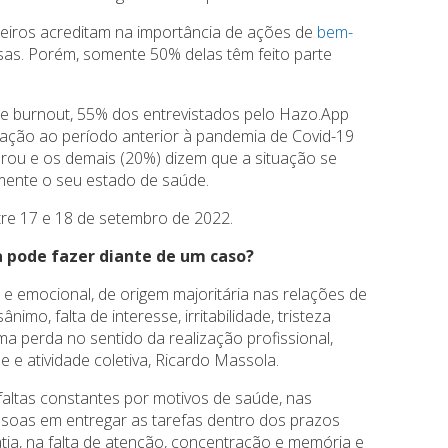
eiros acreditam na importância de ações de
bem-
s. Porém, somente 50% delas têm feito parte
e burnout, 55% dos entrevistados pelo Hazo.App
ção ao período anterior à pandemia de Covid-19
orou e os demais (20%) dizem que a situação se
amente o seu estado de saúde.
tre 17 e 18 de setembro de 2022.
a pode fazer diante de um caso?
e emocional, de origem majoritária nas relações de
imo, falta de interesse, irritabilidade, tristeza
ma perda no sentido da realização profissional,
 e atividade coletiva, Ricardo Massola.
 faltas constantes por motivos de saúde, nas
ssoas em entregar as tarefas dentro dos prazos
ia, na falta de atenção, concentração e memória e