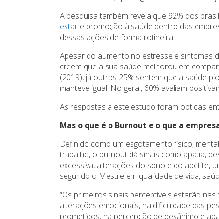
A pesquisa também revela que 92% dos brasil
estar
e promoção à saúde dentro das empresa
dessas ações de forma rotineira.
Apesar do aumento no estresse e sintomas d
creem que a sua saúde melhorou em compara
(2019), já outros 25% sentem que a saúde pi
manteve igual. No geral, 60% avaliam positiv
As respostas a este estudo foram obtidas en
Mas o que é o Burnout e o que a empres
Definido como um esgotamento físico, mental 
trabalho, o burnout dá sinais como apatia, desân
excessiva, alterações do sono e do apetite, u
segundo o Mestre em qualidade de vida, saúde
“Os primeiros sinais perceptíveis estarão nas
alterações emocionais, na dificuldade das pe
prometidos, na percepção de desânimo e apat