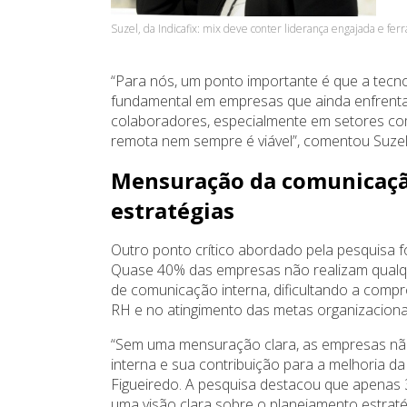
Suzel, da Indicafix: mix deve conter liderança engajada e fe
“Para nós, um ponto importante é que a tecno
fundamental em empresas que ainda enfrenta
colaboradores, especialmente em setores co
remota nem sempre é viável”, comentou Suzel
Mensuração da comunicação
estratégias
Outro ponto crítico abordado pela pesquisa f
Quase 40% das empresas não realizam qualque
de comunicação interna, dificultando a com
RH e no atingimento das metas organizaciona
“Sem uma mensuração clara, as empresas n
interna e sua contribuição para a melhoria da
Figueiredo. A pesquisa destacou que apenas 
uma visão clara sobre o planejamento estraté