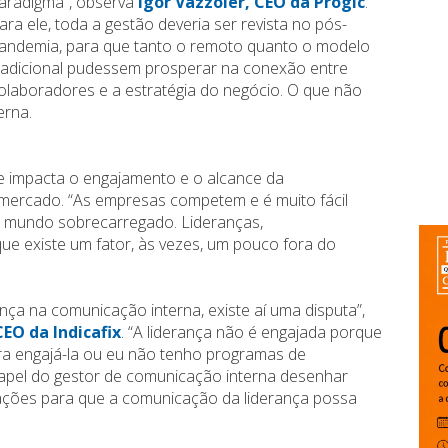
aradigma”, observa
Igor Vazzoler, CEO da Progic
.
ara ele, toda a gestão deveria ser revista no pós-
andemia, para que tanto o remoto quanto o modelo
radicional pudessem prosperar na conexão entre
olaboradores e a estratégia do negócio. O que não
erna.
e impacta o engajamento e o alcance da
 mercado. “As empresas competem e é muito fácil
 mundo sobrecarregado. Lideranças,
e existe um fator, às vezes, um pouco fora do
nça na comunicação interna, existe aí uma disputa”,
CEO da Indicafix
. “A liderança não é engajada porque
a engajá-la ou eu não tenho programas de
apel do gestor de comunicação interna desenhar
ações para que a comunicação da liderança possa