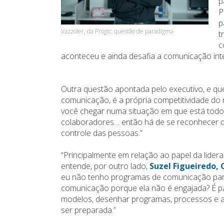
p
P
p
Vazzoler, da Progic: questão de paradigma
t
c
aconteceu e ainda desafia a comunicação int
Outra questão apontada pelo executivo, e qu
comunicação, é a própria competitividade do
você chegar numa situação em que está todo
colaboradores… então há de se reconhecer qu
controle das pessoas.”
“Principalmente em relação ao papel da lidera
entende, por outro lado,
Suzel Figueiredo, 
eu não tenho programas de comunicação par
comunicação porque ela não é engajada? É p
modelos, desenhar programas, processos e 
ser preparada.”