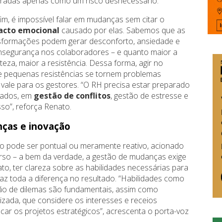
radas apenas como um risco desnecessário.
fim, é impossível falar em mudanças sem citar o
acto emocional
causado por elas. Sabemos que as
sformações podem gerar desconforto, ansiedade e
insegurança nos colaboradores – e quanto maior a
rteza, maior a resistência. Dessa forma, agir no
e pequenas resistências se tornem problemas
vale para os gestores. “O RH precisa estar preparado
erados, em
gestão de conflitos
, gestão de estresse e
so”, reforça Renato.
ças e inovação
 pode ser pontual ou meramente reativo, acionado
so – a bem da verdade, a gestão de mudanças exige
o, ter clareza sobre as habilidades necessárias para
faz toda a diferença no resultado. “Habilidades como
stão de dilemas são fundamentais, assim como
zada, que considere os interesses e receios
car os projetos estratégicos”, acrescenta o porta-voz