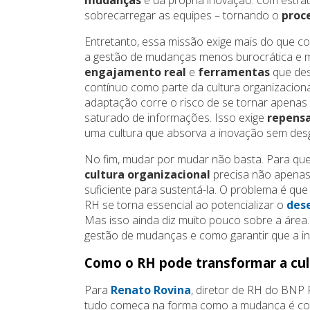
sobrecarregar as equipes – tornando o
proc
Entretanto, essa missão exige mais do que c
a gestão de mudanças menos burocrática e m
engajamento real
e
ferramentas
que de
contínuo como parte da cultura organizaciona
adaptação corre o risco de se tornar apenas
saturado de informações. Isso exige
repens
uma cultura que absorva a inovação sem des
No fim, mudar por mudar não basta. Para qu
cultura organizacional
precisa não apenas
suficiente para sustentá-la. O problema é qu
RH se torna essencial ao potencializar o
des
Mas isso ainda diz muito pouco sobre a área.
gestão de mudanças e como garantir que a in
Como o RH pode transformar a cul
Para
Renato Rovina
, diretor de RH do BNP 
tudo começa na forma como a mudança é com