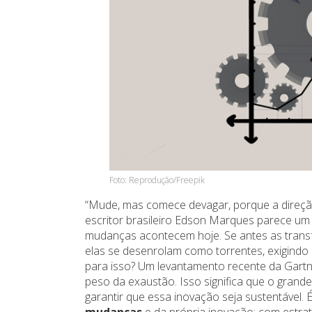
Foto: Reprodução/Freepik
“Mude, mas comece devagar, porque a direçã
escritor brasileiro Edson Marques parece um
mudanças acontecem hoje. Se antes as trans
elas se desenrolam como torrentes, exigindo a
para isso? Um levantamento recente da Gart
peso da exaustão. Isso significa que o grand
garantir que essa inovação seja sustentável.
mudanças
e da própria inovação: com estrat