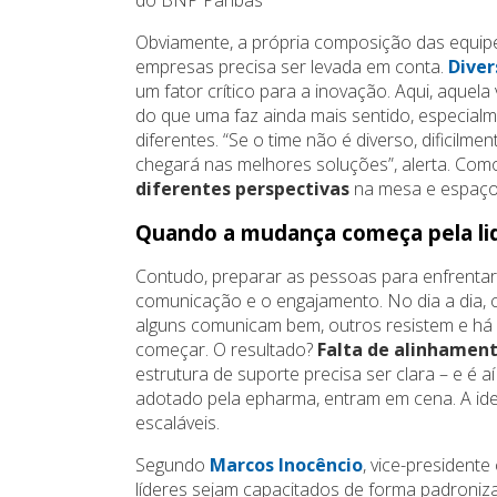
Obviamente, a própria composição das equip
empresas precisa ser levada em conta.
Diver
um fator crítico para a inovação. Aqui, aqu
do que uma faz ainda mais sentido, especia
diferentes. “Se o time não é diverso, dificil
chegará nas melhores soluções”, alerta. Co
diferentes perspectivas
na mesa e espaço 
Quando a mudança começa pela li
Contudo, preparar as pessoas para enfrentar
comunicação e o engajamento. No dia a dia, 
alguns comunicam bem, outros resistem e h
começar. O resultado?
Falta de alinhamen
estrutura de suporte precisa ser clara – e é 
adotado pela epharma, entram em cena. A ide
escaláveis.
Segundo
Marcos Inocêncio
, vice-president
líderes sejam capacitados de forma padroniz