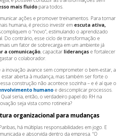
esso mais fluido
para todos.
omunicar ações e promover treinamentos. Para tornar
ais humana, é preciso investir em
escuta ativa,
scompliquem o “novo”, estimulando o aprendizado
l. Do contrário, esse ciclo de transformação e
 mais um fator de sobrecarga em um ambiente já
ar a comunicação
, capacitar
lideranças
e fortalecer
gastar o colaborador.
e a inovação avance sem comprometer o bem-estar, a
 estar aberta à mudança, mas também ser forte o
e essa construção não acontece sozinha – e é aí que o
envolvimento humano
e descomplicar processos.
 Qual seria, então, o verdadeiro papel do RH na
ovação seja vista como rotineira?
tura organizacional para mudanças
Paribas, há múltiplas responsabilidades em jogo. E
unicada e absorvida dentro da empresa. “O