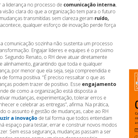
iar a liderança no processo de
comunicação interna
,
 visão clara do que a organização tem para o futuro
, mudanças transmitidas sem clareza geram
ruído,
acontece, qualquer esforço de inovação perde força
a comunicação sozinha não sustenta um processo
ransformação. Engajar líderes e equipes é o próximo
o. Segundo Renato, o RH deve atuar diretamente
e alinhamento, garantindo que toda e qualquer
nça, por menor que ela seja, seja compreendida e
a de forma positiva. “É preciso ressaltar o que as
nças podem trazer de positivo. Esse
engajamento
nde de como a organização está disposta a
ntivar mudanças, experimentação, tolerar erros e
nhecer e celebrar as entregas”, afirma. Na prática,
do o assunto é gestão de mudanças, cabe ao RH
uzir a inovação
de tal forma que todos entendam
há espaço para testar, errar e construir novos modos
azer. Sem essa segurança, mudanças passam a ser