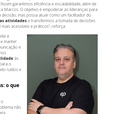
 “Assim garantimos eficiência e escalabilidade, além de
ica Marcos. O objetivo é empoderar as lideranças para
 decisão, mas possa atuar como um facilitador do
as atividades
e transferimos a tomada de decisões
 mais acessíveis e práticos”, reforça.
uda a
 e manter
omunicação e
enos
ilidade
às
para o
ndo ruídos e
s: o que
 o
roblema não
ela