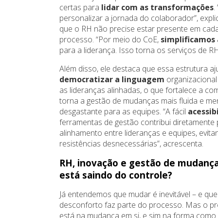
certas para
lidar com as transformações
.
personalizar a jornada do colaborador”, expl
que o RH não precise estar presente em cada
processo. “Por meio do CoE,
simplificamos 
para a liderança. Isso torna os serviços de RH
Além disso, ele destaca que essa estrutura aj
democratizar a linguagem
organizacional
as lideranças alinhadas, o que fortalece a c
torna a gestão de mudanças mais fluida e m
desgastante para as equipes. “A fácil
acessib
ferramentas de gestão contribui diretamente 
alinhamento entre lideranças e equipes, evita
resistências desnecessárias”, acrescenta.
RH, inovação e gestão de mudança
está saindo do controle?
Já entendemos que mudar é inevitável – e que
desconforto faz parte do processo. Mas o p
está na mudança em si, e sim na forma como 