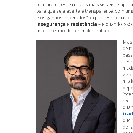
primeiro deles, e um dos mais visíveis, é apo
para que seja aberta e transparente, com uma
e os ganhos esperados”, explica. Em resumo
insegurança
e
resistência
– e quando isso 
antes mesmo de ser implementado.
Mas 
de t
pass
ness
muda
vivid
muda
depe
ince
reco
quan
trad
que 
de f