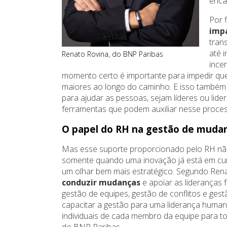
enca
Por 
imp
tran
até 
Renato Rovina, do BNP Paribas
ince
momento certo é importante para impedir qu
maiores ao longo do caminho. E isso também 
para ajudar as pessoas, sejam líderes ou lid
ferramentas que podem auxiliar nesse proces
O papel do RH na gestão de mudan
Mas esse suporte proporcionado pelo RH não
somente quando uma inovação já está em cur
um olhar bem mais estratégico. Segundo Renat
conduzir mudanças
e apoiar as lideranças 
gestão de equipes, gestão de conflitos e ge
capacitar a gestão para uma liderança humani
individuais de cada membro da equipe para to
do BNP Paribas