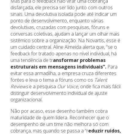
Mas para o feedback não virar uma cobrança
disfarçada, ele precisa ser lido junto com outros
sinais. Uma devolutiva isolada pode até indicar um
ponto de desenvolvimento, enquanto várias
devolutivas, cruzadas com pesquisas, fóruns e
conversas coletivas, ajudam a lançar um olhar mais
sistêmico sobre a organização. Na Novartis, esse é
um cuidado central. Aline Almeida alerta que, “se o
feedback for tratado apenas no nível individual, há
uma tendência de tr
ansformar problemas
estruturais em mensagens individuais”.
Para
evitar essa armadilha, a empresa cruza diferentes
fontes e leva o tema a fóruns como os
Talent
Reviews
e a pesquisa
Our Voice,
onde fica mais fácil
distinguir desenvolvimento individual de ajuste
organizacional.
Não por acaso, esse desenho também cobra
maturidade de quem lidera. Reconhecer que o
desempenho de um time não melhora só com
cobrança, mas quando se passa a “r
eduzir ruídos,