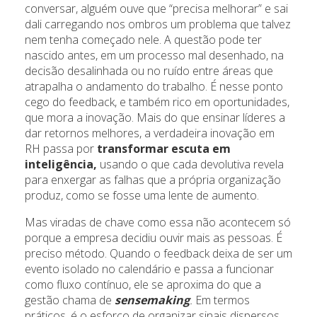
conversar, alguém ouve que “precisa melhorar” e sai
dali carregando nos ombros um problema que talvez
nem tenha começado nele. A questão pode ter
nascido antes, em um processo mal desenhado, na
decisão desalinhada ou no ruído entre áreas que
atrapalha o andamento do trabalho. É nesse ponto
cego do feedback, e também rico em oportunidades,
que mora a inovação. Mais do que ensinar líderes a
dar retornos melhores, a verdadeira inovação em
RH passa por
transformar escuta em
inteligência,
usando o que cada devolutiva revela
para enxergar as falhas que a própria organização
produz, como se fosse uma lente de aumento.
Mas viradas de chave como essa não acontecem só
porque a empresa decidiu ouvir mais as pessoas. É
preciso método. Quando o feedback deixa de ser um
evento isolado no calendário e passa a funcionar
como fluxo contínuo, ele se aproxima do que a
gestão chama de
sensemaking
.
Em termos
práticos, é o esforço de organizar sinais dispersos,