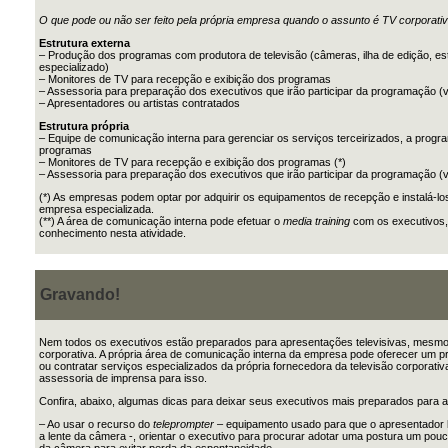
O que pode ou não ser feito pela própria empresa quando o assunto é TV corporati
Estrutura externa
– Produção dos programas com produtora de televisão (câmeras, ilha de edição, es
especializado)
– Monitores de TV para recepção e exibição dos programas
– Assessoria para preparação dos executivos que irão participar da programação (
– Apresentadores ou artistas contratados
Estrutura própria
– Equipe de comunicação interna para gerenciar os serviços terceirizados, a prog
programas
– Monitores de TV para recepção e exibição dos programas (*)
– Assessoria para preparação dos executivos que irão participar da programação (ve
(*) As empresas podem optar por adquirir os equipamentos de recepção e instalá-
empresa especializada.
(**) A área de comunicação interna pode efetuar o
media training
com os executivos,
conhecimento nesta atividade.
Gravando!
Nem todos os executivos estão preparados para apresentações televisivas, mes
corporativa. A própria área de comunicação interna da empresa pode oferecer um p
ou contratar serviços especializados da própria fornecedora da televisão corporati
assessoria de imprensa para isso.
Confira, abaixo, algumas dicas para deixar seus executivos mais preparados para a
– Ao usar o recurso do
teleprompter
– equipamento usado para que o apresentador l
a lente da câmera -, orientar o executivo para procurar adotar uma postura um pou