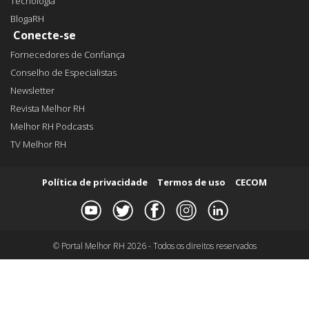
Tecnologia
BlogaRH
Conecte-se
Fornecedores de Confiança
Conselho de Especialistas
Newsletter
Revista Melhor RH
Melhor RH Podcasts
TV Melhor RH
Política de privacidade
Termos de uso
CECOM
© Portal Melhor RH 2026 - Todos os direitos reservados