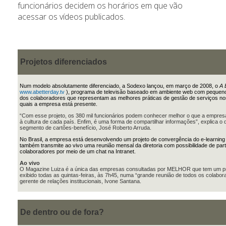
funcionários decidem os horários em que vão
acessar os vídeos publicados.
Projetos diferenciados
Num modelo absolutamente diferenciado, a Sodexo lançou, em março de 2008, o
A 
www.abetterday.tv
), programa de televisão baseado em ambiente web com pequeno
dos colaboradores que representam as melhores práticas de gestão de serviços no
quais a empresa está presente.
“Com esse projeto, os 380 mil funcionários podem conhecer melhor o que a empres
à cultura de cada país. Enfim, é uma forma de compartilhar informações”, explica o 
segmento de cartões-benefício, José Roberto Arruda.
No Brasil, a empresa está desenvolvendo um projeto de convergência do e-learning 
também transmite ao vivo uma reunião mensal da diretoria com possibilidade de par
colaboradores por meio de um chat na Intranet.
Ao vivo
O Magazine Luiza é a única das empresas consultadas por MELHOR que tem um p
exibido todas as quintas-feiras, às 7h45, numa “grande reunião de todos os colabor
gerente de relações institucionais, Ivone Santana.
De dentro ou de fora?