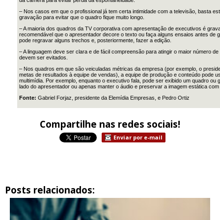
da câmera para evitar perda da espontaneidade.
– Nos casos em que o profissional já tem certa intimidade com a televisão, basta e
gravação para evitar que o quadro fique muito longo.
– A maioria dos quadros da TV corporativa com apresentação de executivos é grav
recomendável que o apresentador decore o texto ou faça alguns ensaios antes de g
pode regravar alguns trechos e, posteriormente, fazer a edição.
– A linguagem deve ser clara e de fácil compreensão para atingir o maior número d
devem ser evitados.
– Nos quadros em que são veiculadas métricas da empresa (por exemplo, o preside
metas de resultados à equipe de vendas), a equipe de produção e conteúdo pode u
multimídia. Por exemplo, enquanto o executivo fala, pode ser exibido um quadro ou
lado do apresentador ou apenas manter o áudio e preservar a imagem estática com
Fonte:
Gabriel Forjaz, presidente da Elemídia Empresas, e Pedro Ortiz
Compartilhe nas redes sociais!
Enviar por e-mail
Posts relacionados: