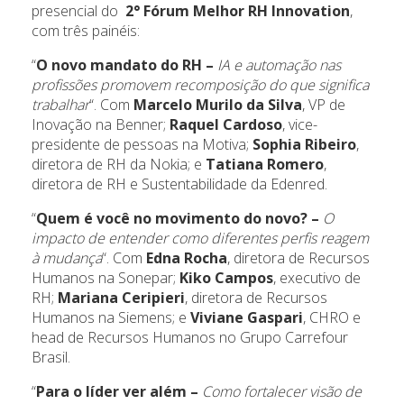
presencial do
2° Fórum Melhor RH Innovation
,
com três painéis:
“
O novo mandato do RH –
IA e automação nas
profissões promovem recomposição do que significa
trabalhar
“. Com
Marcelo Murilo da Silva
, VP de
Inovação na Benner;
Raquel Cardoso
, vice-
presidente de pessoas na Motiva;
Sophia Ribeiro
,
diretora de RH da Nokia; e
Tatiana Romero
,
diretora de RH e Sustentabilidade da Edenred.
“
Quem é você no movimento do novo? –
O
impacto de entender como diferentes perfis reagem
à mudança
“. Com
Edna Rocha
, diretora de Recursos
Humanos na Sonepar;
Kiko Campos
, executivo de
RH;
Mariana Ceripieri
, diretora de Recursos
Humanos na Siemens; e
Viviane Gaspari
, CHRO e
head de Recursos Humanos no Grupo Carrefour
Brasil.
“
Para o líder ver além –
Como fortalecer visão de