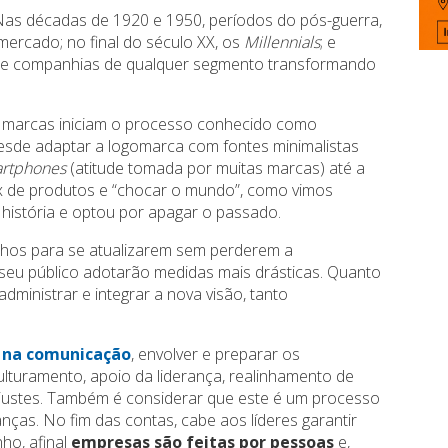
as décadas de 1920 e 1950, períodos do pós-guerra,
ercado; no final do século XX, os
Millennials
; e
s de companhias de qualquer segmento transformando
s marcas iniciam o processo conhecido como
 Desde adaptar a logomarca com fontes minimalistas
rtphones
(atitude tomada por muitas marcas) até a
x de produtos e “chocar o mundo”, como vimos
história e optou por apagar o passado.
hos para se atualizarem sem perderem a
seu público adotarão medidas mais drásticas. Quanto
administrar e integrar a nova visão, tanto
 na comunicação
, envolver e preparar os
ulturamento, apoio da liderança, realinhamento de
justes. Também é considerar que este é um processo
nças. No fim das contas, cabe aos líderes garantir
ho, afinal
empresas são feitas por pessoas
e,