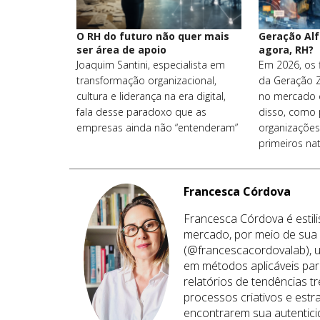
O RH do futuro não quer mais
Geração Alf
ser área de apoio
agora, RH?
Joaquim Santini, especialista em
Em 2026, os f
transformação organizacional,
da Geração 
cultura e liderança na era digital,
no mercado d
fala desse paradoxo que as
disso, como 
empresas ainda não “entenderam”
organizações
primeiros nat
Francesca Córdova
Francesca Córdova é estili
mercado, por meio de su
(@francescacordovalab), 
em métodos aplicáveis par
relatórios de tendências t
processos criativos e estr
encontrarem sua autentici