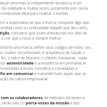
 Lançar uma marca, independente da época, é um
 da realidade e, muitas vezes, justamente por causa
ombustível ideal para realizar o incrível.
com a expectativa de que a marca conquiste algo que
ntendida como a continuidade daquilo que deu certo,
tição
, conceitos que soam antinaturais nos dias de
a crer que o novo é sempre melhor.
onstrói uma marca, define seus códigos de estilo, seu
 criador reconhecíveis. A arquitetura de Gaudí, o
a Bic, o vidro de Murano, o chinelo Havaianas…nada
 por
autenticidade
e a insistência em permanecer.
esentadas a esses conceitos e convidadas a
fio em comunicar
e transmitir tudo aquilo que se
ção da cultura empresarial.
 com os colaboradores
, de métodos eficientes e
, serão eles os
porta-vozes da missão
e dos