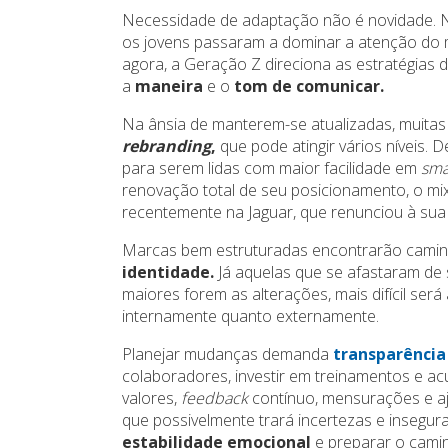
Necessidade de adaptação não é novidade. N
os jovens passaram a dominar a atenção do m
agora, a Geração Z direciona as estratégia
a
maneira
e o
tom de comunicar.
Na ânsia de manterem-se atualizadas, muita
rebranding
,
que pode atingir vários níveis.
para serem lidas com maior facilidade em
sma
renovação total de seu posicionamento, o mi
recentemente na Jaguar, que renunciou à sua 
Marcas bem estruturadas encontrarão camin
identidade.
Já aquelas que se afastaram de 
maiores forem as alterações, mais difícil será 
internamente quanto externamente.
Planejar mudanças demanda
transparência
colaboradores, investir em treinamentos e ac
valores,
feedback
contínuo, mensurações e a
que possivelmente trará incertezas e insegura
estabilidade emocional
e preparar o camin