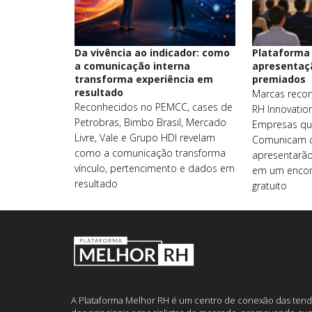
Da vivência ao indicador: como
Plataforma
a comunicação interna
apresentaçã
transforma experiência em
premiados
resultado
Marcas recon
Reconhecidos no PEMCC, cases de
RH Innovatio
Petrobras, Bimbo Brasil, Mercado
Empresas qu
Livre, Vale e Grupo HDI revelam
Comunicam 
como a comunicação transforma
apresentarã
vínculo, pertencimento e dados em
em um encont
resultado
gratuito
A Plataforma Melhor RH é um centro de conexão das tend