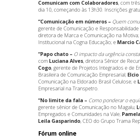
Comunicam com Colaboradores
, com trê
dia 10, começando às 13h30. Inscrições grat
“Comunicação em números –
Quem comun
gerente de Comunicação e Responsabilidade So
diretora de Marca e Comunicação na Motiva
Institucional na Cogna Educação; e
Marcio C
“Papo chato –
O impacto da urgência consta
com
Luciana Alves
, diretora Sênior de Rec
Cogo
, gerente de Projetos Integrados e de
Brasileira de Comunicação Empresarial;
Elci
Comunicação na Eldorado Brasil Celulose; e
Empresarial na Transpetro.
“No limite da fala –
Como ponderar o equil
gerente sênior de Comunicação no Magalu;
L
Empregados e Comunidades na Vale;
Pamela
Leila Gasparindo
, CEO do Grupo Trama Rep
Fórum online