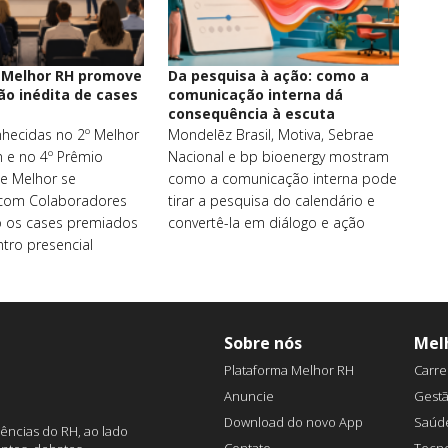
 Melhor RH promove
Da pesquisa à ação: como a
o inédita de cases
comunicação interna dá
consequência à escuta
hecidas no 2º Melhor
Mondelēz Brasil, Motiva, Sebrae
n e no 4º Prêmio
Nacional e bp bioenergy mostram
e Melhor se
como a comunicação interna pode
com Colaboradores
tirar a pesquisa do calendário e
o os cases premiados
convertê-la em diálogo e ação
ro presencial
Sobre nós
Mel
Plataforma Melhor RH
Carre
Anuncie
Gest
Download do novo App
Saúd
ências do RH, ao lado