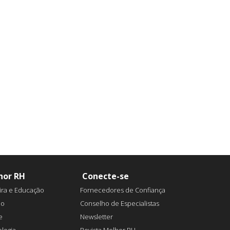
hor RH
Conecte-se
ira e Educação
Fornecedores de Confiança
ão
Conselho de Especialistas
e
Newsletter