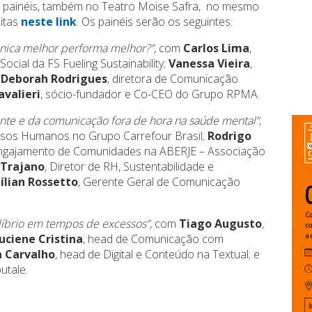
s painéis, também no Teatro Moise Safra, no mesmo
uitas
neste link
. Os painéis serão os seguintes:
ica melhor performa melhor?”,
com
Carlos Lima
,
cial da FS Fueling Sustainability;
Vanessa Vieira
,
;
Deborah Rodrigues
, diretora de Comunicação
avalieri
, sócio-fundador e Co-CEO do Grupo RPMA.
nte e da comunicação fora de hora na saúde mental”,
ursos Humanos no Grupo Carrefour Brasil;
Rodrigo
 Engajamento de Comunidades na ABERJE – Associação
o Trajano
, Diretor de RH, Sustentabilidade e
Lílian Rossetto
, Gerente Geral de Comunicação
íbrio em tempos de excessos”,
com
Tiago Augusto
,
uciene Cristina
, head de Comunicação com
 Carvalho
, head de Digital e Conteúdo na Textual; e
utale.