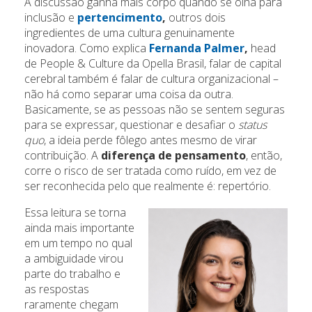
A discussão ganha mais corpo quando se olha para
inclusão e
pertencimento
,
outros dois
ingredientes de uma cultura genuinamente
inovadora. Como explica
Fernanda Palmer
,
head
de People & Culture da Opella Brasil, falar de capital
cerebral também é falar de cultura organizacional –
não há como separar uma coisa da outra.
Basicamente, se as pessoas não se sentem seguras
para se expressar, questionar e desafiar o
status
quo
, a ideia perde fôlego antes mesmo de virar
contribuição. A
diferença de pensamento
, então,
corre o risco de ser tratada como ruído, em vez de
ser reconhecida pelo que realmente é: repertório.
Essa leitura se torna
ainda mais importante
em um tempo no qual
a ambiguidade virou
parte do trabalho e
as respostas
raramente chegam